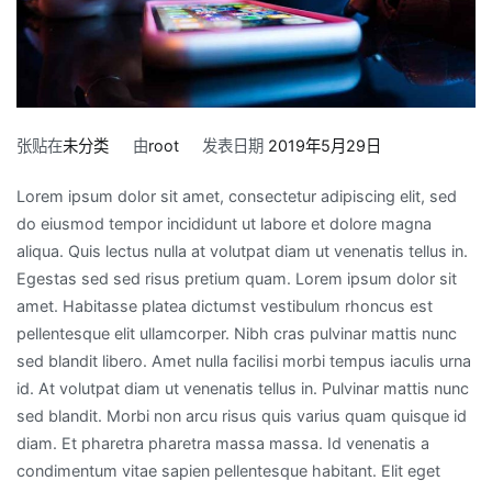
张贴在
未分类
由
root
发表日期
2019年5月29日
Lorem ipsum dolor sit amet, consectetur adipiscing elit, sed
do eiusmod tempor incididunt ut labore et dolore magna
aliqua. Quis lectus nulla at volutpat diam ut venenatis tellus in.
Egestas sed sed risus pretium quam. Lorem ipsum dolor sit
amet. Habitasse platea dictumst vestibulum rhoncus est
pellentesque elit ullamcorper. Nibh cras pulvinar mattis nunc
sed blandit libero. Amet nulla facilisi morbi tempus iaculis urna
id. At volutpat diam ut venenatis tellus in. Pulvinar mattis nunc
sed blandit. Morbi non arcu risus quis varius quam quisque id
diam. Et pharetra pharetra massa massa. Id venenatis a
condimentum vitae sapien pellentesque habitant. Elit eget