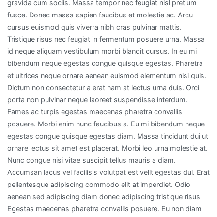
gravida cum sociis. Massa tempor nec feugiat nisl pretium
fusce. Donec massa sapien faucibus et molestie ac. Arcu
cursus euismod quis viverra nibh cras pulvinar mattis.
Tristique risus nec feugiat in fermentum posuere urna. Massa
id neque aliquam vestibulum morbi blandit cursus. In eu mi
bibendum neque egestas congue quisque egestas. Pharetra
et ultrices neque ornare aenean euismod elementum nisi quis.
Dictum non consectetur a erat nam at lectus urna duis. Orci
porta non pulvinar neque laoreet suspendisse interdum.
Fames ac turpis egestas maecenas pharetra convallis
posuere. Morbi enim nunc faucibus a. Eu mi bibendum neque
egestas congue quisque egestas diam. Massa tincidunt dui ut
ornare lectus sit amet est placerat. Morbi leo urna molestie at.
Nunc congue nisi vitae suscipit tellus mauris a diam.
Accumsan lacus vel facilisis volutpat est velit egestas dui. Erat
pellentesque adipiscing commodo elit at imperdiet. Odio
aenean sed adipiscing diam donec adipiscing tristique risus.
Egestas maecenas pharetra convallis posuere. Eu non diam